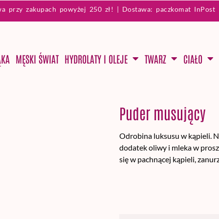
wa przy zakupach powyżej 250 zł! | Dostawa: paczkomat InPost 1
ĄKA
MĘSKI ŚWIAT
HYDROLATY I OLEJE
TWARZ
CIAŁO
Puder musujący
Odrobina luksusu w kąpieli. N
dodatek oliwy i mleka w prosz
się w pachnącej kąpieli, zanur