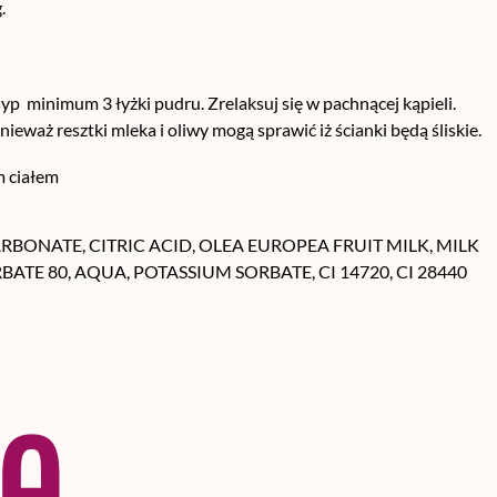
.
 minimum 3 łyżki pudru. Zrelaksuj się w pachnącej kąpieli.
waż resztki mleka i oliwy mogą sprawić iż ścianki będą śliskie.
m ciałem
BONATE, CITRIC ACID, OLEA EUROPEA FRUIT MILK, MILK
ATE 80, AQUA, POTASSIUM SORBATE, CI 14720, CI 28440
e