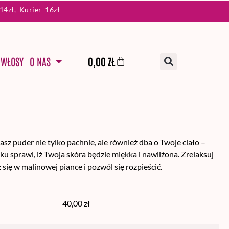
4zł, Kurier 16zł
WŁOSY
O NAS
0,00
ZŁ
asz puder nie tylko pachnie, ale również dba o Twoje ciało –
ku sprawi, iż Twoja skóra będzie miękka i nawilżona. Zrelaksuj
z się w malinowej piance i pozwól się rozpieścić.
40,00
zł