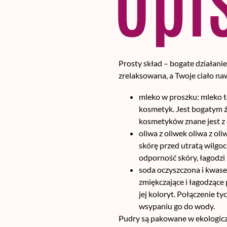
Prosty skład – bogate działani
zrelaksowana, a Twoje ciało naw
mleko w proszku: mleko to
kosmetyk. Jest bogatym ź
kosmetyków znane jest z 
oliwa z oliwek oliwa z ol
skórę przed utratą wilgo
odporność skóry, łagodzi s
soda oczyszczona i kwase
zmiękczające i łagodzące
jej koloryt. Połączenie 
wsypaniu go do wody.
Pudry są pakowane w ekologic