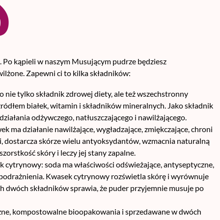
e. Po kąpieli w naszym Musującym pudrze będziesz
ilżone. Zapewni ci to kilka składników:
 nie tylko składnik zdrowej diety, ale też wszechstronny
ródłem białek, witamin i składników mineralnych. Jako składnik
działania odżywczego, natłuszczającego i nawilżającego.
iwek ma działanie nawilżające, wygładzające, zmiękczające, chroni
ci, dostarcza skórze wielu antyoksydantów, wzmacnia naturalną
zorstkość skóry i leczy jej stany zapalne.
k cytrynowy: soda ma właściwości odświeżające, antyseptyczne,
 podrażnienia. Kwasek cytrynowy rozświetla skórę i wyrównuje
tych dwóch składników sprawia, że puder przyjemnie musuje po
zne, kompostowalne bioopakowania i sprzedawane w dwóch