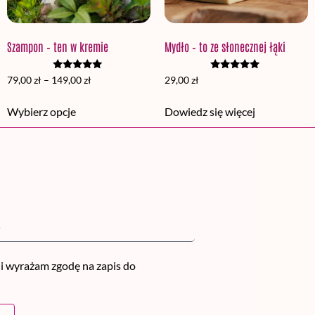
Szampon – ten w kremie
Mydło – to ze słonecznej łąki
Oceniono
Oceniono
79,00
zł
–
149,00
zł
29,00
zł
5.00
5.00
na 5
na 5
Wybierz opcje
Dowiedz się więcej
i wyrażam zgodę na zapis do