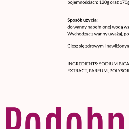
pojemnościach: 120g oraz 170g
Sposób użycia:
do wanny napełnionej wodą wsyp
Wychodząc z wanny uważaj, ponie
Ciesz się zdrowym i nawilżony
INGREDIENTS
:
SODIUM BICAR
EXTRACT, PARFUM, POLYSORB
Podobn