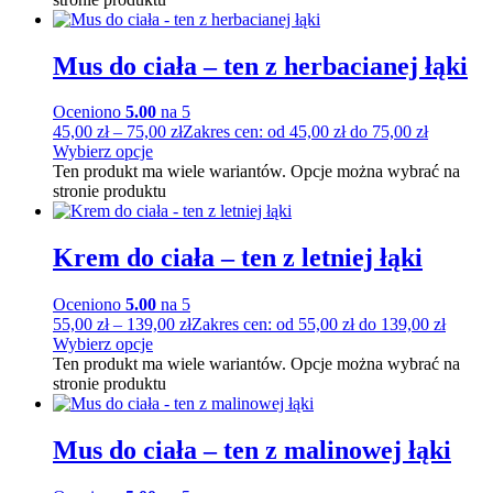
Mus do ciała – ten z herbacianej łąki
Oceniono
5.00
na 5
45,00
zł
–
75,00
zł
Zakres cen: od 45,00 zł do 75,00 zł
Wybierz opcje
Ten produkt ma wiele wariantów. Opcje można wybrać na
stronie produktu
Krem do ciała – ten z letniej łąki
Oceniono
5.00
na 5
55,00
zł
–
139,00
zł
Zakres cen: od 55,00 zł do 139,00 zł
Wybierz opcje
Ten produkt ma wiele wariantów. Opcje można wybrać na
stronie produktu
Mus do ciała – ten z malinowej łąki