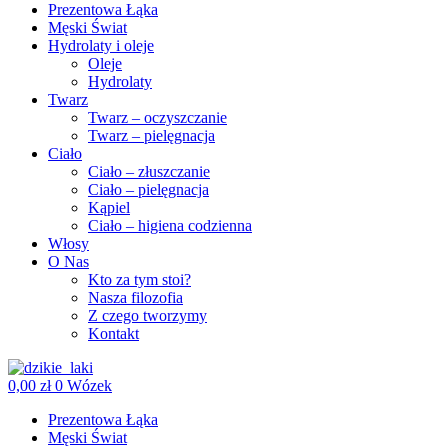
Prezentowa Łąka
Męski Świat
Hydrolaty i oleje
Oleje
Hydrolaty
Twarz
Twarz – oczyszczanie
Twarz – pielęgnacja
Ciało
Ciało – złuszczanie
Ciało – pielęgnacja
Kąpiel
Ciało – higiena codzienna
Włosy
O Nas
Kto za tym stoi?
Nasza filozofia
Z czego tworzymy
Kontakt
0,00
zł
0
Wózek
Prezentowa Łąka
Męski Świat