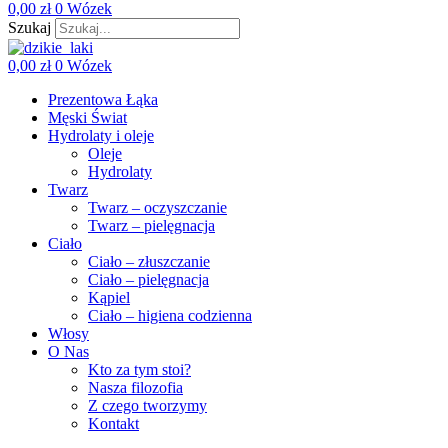
0,00
zł
0
Wózek
Szukaj
0,00
zł
0
Wózek
Prezentowa Łąka
Męski Świat
Hydrolaty i oleje
Oleje
Hydrolaty
Twarz
Twarz – oczyszczanie
Twarz – pielęgnacja
Ciało
Ciało – złuszczanie
Ciało – pielęgnacja
Kąpiel
Ciało – higiena codzienna
Włosy
O Nas
Kto za tym stoi?
Nasza filozofia
Z czego tworzymy
Kontakt