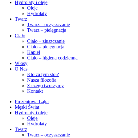
Hydrolaty i oleje
Oleje
Hydrolaty
Twarz
Twarz – oczyszczanie
Twarz – pielęgnacja
Ciało
Ciało – złuszczanie
Ciało – pielęgnacja
Kąpiel
Ciało – higiena codzienna
Włosy
O Nas
Kto za tym stoi?
Nasza filozofia
Z czego tworzymy
Kontakt
Prezentowa Łąka
Męski Świat
Hydrolaty i oleje
Oleje
Hydrolaty
Twarz
Twarz – oczyszczanie