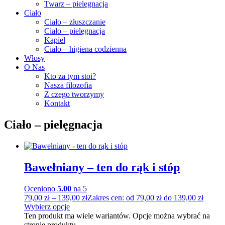
Twarz – pielęgnacja
Ciało
Ciało – złuszczanie
Ciało – pielęgnacja
Kąpiel
Ciało – higiena codzienna
Włosy
O Nas
Kto za tym stoi?
Nasza filozofia
Z czego tworzymy
Kontakt
Ciało – pielęgnacja
Bawełniany – ten do rąk i stóp
Oceniono
5.00
na 5
79,00
zł
–
139,00
zł
Zakres cen: od 79,00 zł do 139,00 zł
Wybierz opcje
Ten produkt ma wiele wariantów. Opcje można wybrać na
stronie produktu