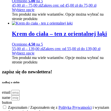
Oceniono
5.00
na 5
45,00
zł
–
75,00
zł
Zakres cen: od 45,00 zł do 75,00 zł
Wybierz opcje
Ten produkt ma wiele wariantów. Opcje można wybrać na
stronie produktu
Krem do ciała – ten z orientalnej łąki
Oceniono
4.50
na 5
55,00
zł
–
139,00
zł
Zakres cen: od 55,00 zł do 139,00 zł
Wybierz opcje
Ten produkt ma wiele wariantów. Opcje można wybrać na
stronie produktu
zapisz się do newslettera!
zadbaj o siebie
email
name
button
Zapoznałam / Zapoznałem się z
Polityką Prywatności
i wyrażam