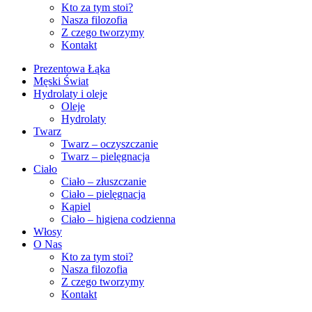
Kto za tym stoi?
Nasza filozofia
Z czego tworzymy
Kontakt
Prezentowa Łąka
Męski Świat
Hydrolaty i oleje
Oleje
Hydrolaty
Twarz
Twarz – oczyszczanie
Twarz – pielęgnacja
Ciało
Ciało – złuszczanie
Ciało – pielęgnacja
Kąpiel
Ciało – higiena codzienna
Włosy
O Nas
Kto za tym stoi?
Nasza filozofia
Z czego tworzymy
Kontakt