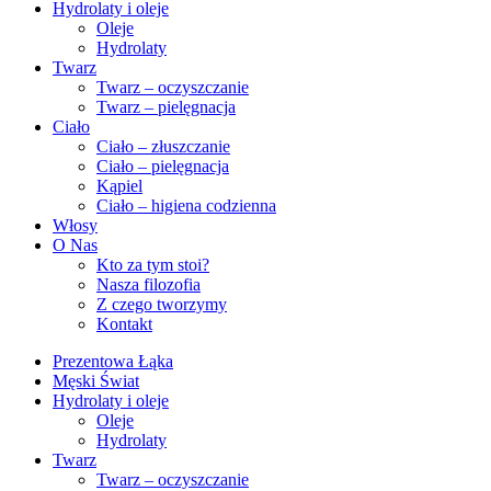
Hydrolaty i oleje
Oleje
Hydrolaty
Twarz
Twarz – oczyszczanie
Twarz – pielęgnacja
Ciało
Ciało – złuszczanie
Ciało – pielęgnacja
Kąpiel
Ciało – higiena codzienna
Włosy
O Nas
Kto za tym stoi?
Nasza filozofia
Z czego tworzymy
Kontakt
Prezentowa Łąka
Męski Świat
Hydrolaty i oleje
Oleje
Hydrolaty
Twarz
Twarz – oczyszczanie