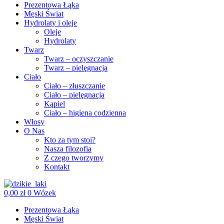
Prezentowa Łąka
Męski Świat
Hydrolaty i oleje
Oleje
Hydrolaty
Twarz
Twarz – oczyszczanie
Twarz – pielęgnacja
Ciało
Ciało – złuszczanie
Ciało – pielęgnacja
Kąpiel
Ciało – higiena codzienna
Włosy
O Nas
Kto za tym stoi?
Nasza filozofia
Z czego tworzymy
Kontakt
0,00
zł
0
Wózek
Prezentowa Łąka
Męski Świat