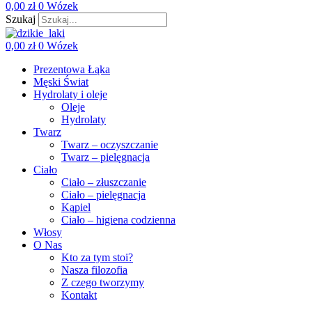
0,00
zł
0
Wózek
Szukaj
0,00
zł
0
Wózek
Prezentowa Łąka
Męski Świat
Hydrolaty i oleje
Oleje
Hydrolaty
Twarz
Twarz – oczyszczanie
Twarz – pielęgnacja
Ciało
Ciało – złuszczanie
Ciało – pielęgnacja
Kąpiel
Ciało – higiena codzienna
Włosy
O Nas
Kto za tym stoi?
Nasza filozofia
Z czego tworzymy
Kontakt