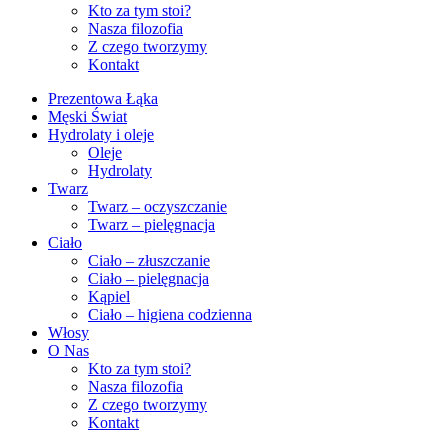
Kto za tym stoi?
Nasza filozofia
Z czego tworzymy
Kontakt
Prezentowa Łąka
Męski Świat
Hydrolaty i oleje
Oleje
Hydrolaty
Twarz
Twarz – oczyszczanie
Twarz – pielęgnacja
Ciało
Ciało – złuszczanie
Ciało – pielęgnacja
Kąpiel
Ciało – higiena codzienna
Włosy
O Nas
Kto za tym stoi?
Nasza filozofia
Z czego tworzymy
Kontakt