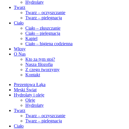
Hydrolaty
Twarz
Twarz – oczyszczanie
Twarz – pielęgnacja
Ciało
Ciało – złuszczanie
Ciało – pielęgnacja
Kąpiel
Ciało – higiena codzienna
Włosy
O Nas
Kto za tym stoi?
Nasza filozofia
Z czego tworzymy
Kontakt
Prezentowa Łąka
Męski Świat
Hydrolaty i oleje
Oleje
Hydrolaty
Twarz
Twarz – oczyszczanie
Twarz – pielęgnacja
Ciało