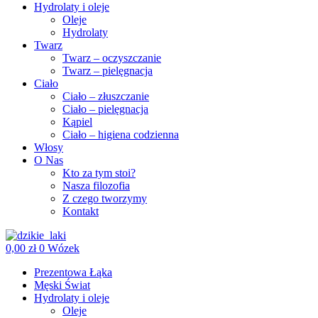
Hydrolaty i oleje
Oleje
Hydrolaty
Twarz
Twarz – oczyszczanie
Twarz – pielęgnacja
Ciało
Ciało – złuszczanie
Ciało – pielęgnacja
Kąpiel
Ciało – higiena codzienna
Włosy
O Nas
Kto za tym stoi?
Nasza filozofia
Z czego tworzymy
Kontakt
0,00
zł
0
Wózek
Prezentowa Łąka
Męski Świat
Hydrolaty i oleje
Oleje