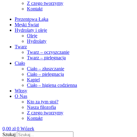
Z czego tworzymy
Kontakt
Prezentowa Łąka
Męski Świat
Hydrolaty i oleje
Oleje
Hydrolaty
Twarz
Twarz – oczyszczanie
Twarz – pielęgnacja
Ciało
Ciało – złuszczanie
Ciało – pielęgnacja
Kąpiel
Ciało – higiena codzienna
Włosy
O Nas
Kto za tym stoi?
Nasza filozofia
Z czego tworzymy
Kontakt
0,00
zł
0
Wózek
Szukaj