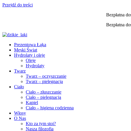
Przejdź do treści
Bezpłatna do
Bezpłatna do
Prezentowa Łąka
Męski Świat
Hydrolaty i oleje
Oleje
Hydrolaty
Twarz
Twarz – oczyszczanie
Twarz – pielęgnacja
Ciało
Ciało – złuszczanie
Ciało – pielęgnacja
Kąpiel
Ciało – higiena codzienna
Włosy
O Nas
Kto za tym stoi?
Nasza filozofia