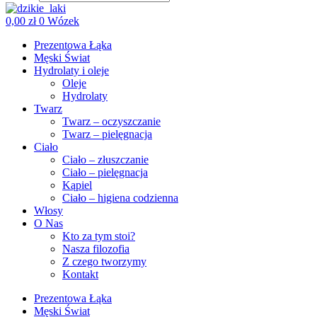
0,00
zł
0
Wózek
Prezentowa Łąka
Męski Świat
Hydrolaty i oleje
Oleje
Hydrolaty
Twarz
Twarz – oczyszczanie
Twarz – pielęgnacja
Ciało
Ciało – złuszczanie
Ciało – pielęgnacja
Kąpiel
Ciało – higiena codzienna
Włosy
O Nas
Kto za tym stoi?
Nasza filozofia
Z czego tworzymy
Kontakt
Prezentowa Łąka
Męski Świat