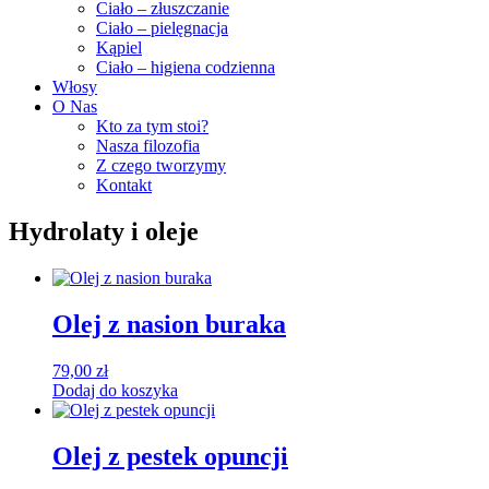
Ciało – złuszczanie
Ciało – pielęgnacja
Kąpiel
Ciało – higiena codzienna
Włosy
O Nas
Kto za tym stoi?
Nasza filozofia
Z czego tworzymy
Kontakt
Hydrolaty i oleje
Olej z nasion buraka
79,00
zł
Dodaj do koszyka
Olej z pestek opuncji