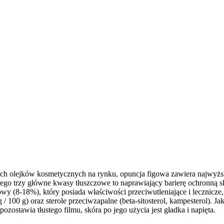
zystkich olejków kosmetycznych na rynku, opuncja figowa zawiera najw
ego trzy główne kwasy tłuszczowe to naprawiający barierę ochronną s
 (8-18%), który posiada właściwości przeciwutleniające i lecznicze,
 100 g) oraz sterole przeciwzapalne (beta-sitosterol, kampesterol). Jak
ozostawia tłustego filmu, skóra po jego użycia jest gładka i napięta.