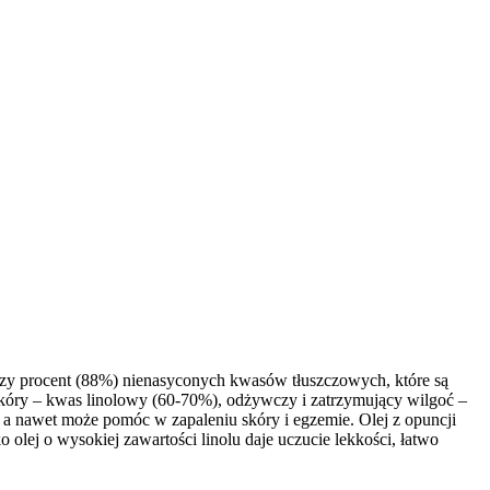
yższy procent (88%) nienasyconych kwasów tłuszczowych, które są
kóry – kwas linolowy (60-70%), odżywczy i zatrzymujący wilgoć –
 a nawet może pomóc w zapaleniu skóry i egzemie. Olej z opuncji
o olej o wysokiej zawartości linolu daje uczucie lekkości, łatwo