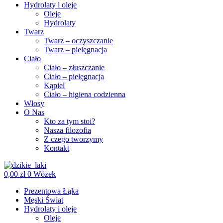
Hydrolaty i oleje
Oleje
Hydrolaty
Twarz
Twarz – oczyszczanie
Twarz – pielęgnacja
Ciało
Ciało – złuszczanie
Ciało – pielęgnacja
Kąpiel
Ciało – higiena codzienna
Włosy
O Nas
Kto za tym stoi?
Nasza filozofia
Z czego tworzymy
Kontakt
0,00
zł
0
Wózek
Prezentowa Łąka
Męski Świat
Hydrolaty i oleje
Oleje