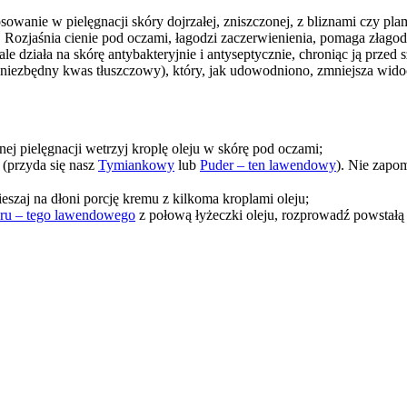
osowanie w pielęgnacji skóry dojrzałej, zniszczonej, z bliznami czy 
ozjaśnia cienie pod oczami, łagodzi zaczerwienienia, pomaga złagod
e działa na skórę antybakteryjnie i antyseptycznie, chroniąc ją prze
 (niezbędny kwas tłuszczowy), który, jak udowodniono, zmniejsza wi
ej pielęgnacji wetrzyj kroplę oleju w skórę pod oczami;
 (przyda się nasz
Tymiankowy
lub
Puder – ten lawendowy
). Nie zapom
szaj na dłoni porcję kremu z kilkoma kroplami oleju;
ru – tego lawendowego
z połową łyżeczki oleju, rozprowadź powstałą 