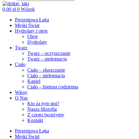
0,00
zł
0
Wózek
Prezentowa Łąka
Męski Świat
Hydrolaty i oleje
Oleje
Hydrolaty
Twarz
Twarz – oczyszczanie
Twarz – pielęgnacja
Ciało
Ciało – złuszczanie
Ciało – pielęgnacja
Kąpiel
Ciało – higiena codzienna
Włosy
O Nas
Kto za tym stoi?
Nasza filozofia
Z czego tworzymy
Kontakt
Prezentowa Łąka
Męski Świat