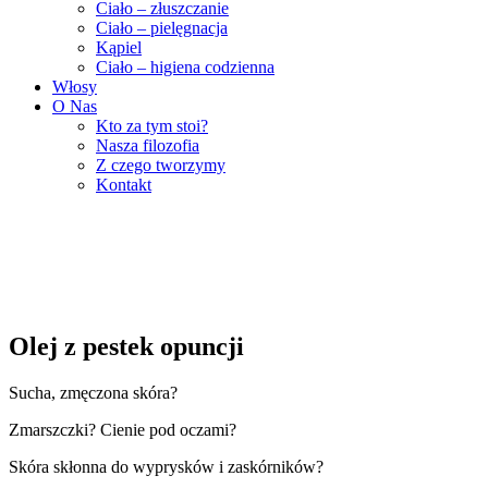
Ciało – złuszczanie
Ciało – pielęgnacja
Kąpiel
Ciało – higiena codzienna
Włosy
O Nas
Kto za tym stoi?
Nasza filozofia
Z czego tworzymy
Kontakt
Olej z pestek opuncji
Sucha, zmęczona skóra?
Zmarszczki? Cienie pod oczami?
Skóra skłonna do wyprysków i zaskórników?