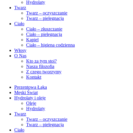
Hydrolaty
Twarz
Twarz – oczyszczanie
Twarz – pielęgnacja
Ciało
Ciało – złuszczanie
Ciało – pielęgnacja
Kąpiel
Ciało – higiena codzienna
Włosy
O Nas
Kto za tym stoi?
Nasza filozofia
Z czego tworzymy
Kontakt
Prezentowa Łąka
Męski Świat
Hydrolaty i oleje
Oleje
Hydrolaty
Twarz
Twarz – oczyszczanie
Twarz – pielęgnacja
Ciało