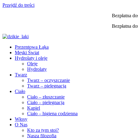
Przejdź do treści
Bezpłatna do
Bezpłatna do
Prezentowa Łąka
Męski Świat
Hydrolaty i oleje
Oleje
Hydrolaty
Twarz
Twarz – oczyszczanie
Twarz – pielęgnacja
Ciało
Ciało – złuszczanie
Ciało – pielęgnacja
Kąpiel
Ciało – higiena codzienna
Włosy
O Nas
Kto za tym stoi?
Nasza filozofia