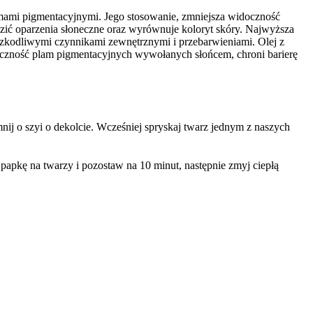
plamami pigmentacyjnymi. Jego stosowanie, zmniejsza widoczność
zić oparzenia słoneczne oraz wyrównuje koloryt skóry. Najwyższa
d szkodliwymi czynnikami zewnętrznymi i przebarwieniami. Olej z
doczność plam pigmentacyjnych wywołanych słońcem, chroni barierę
nij o szyi o dekolcie. Wcześniej spryskaj twarz jednym z naszych
papkę na twarzy i pozostaw na 10 minut, następnie zmyj ciepłą