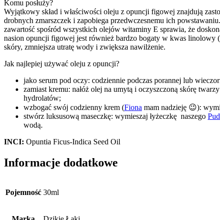
Komu posłuży?
Wyjątkowy skład i właściwości oleju z opuncji figowej znajdują zast
drobnych zmarszczek i zapobiega przedwczesnemu ich powstawaniu. R
zawartość spośród wszystkich olejów witaminy E sprawia, że doskonal
nasion opuncji figowej jest również bardzo bogaty w kwas linolowy
skóry, zmniejsza utratę wody i zwiększa nawilżenie.
Jak najlepiej używać oleju z opuncji?
jako serum pod oczy: codziennie podczas porannej lub wieczorn
zamiast kremu: nałóż olej na umytą i oczyszczoną skórę twarzy
hydrolatów;
wzbogać swój codzienny krem (
Fiona
mam nadzieję 😉): wymie
stwórz luksusową maseczkę: wymieszaj łyżeczkę naszego
Pud
wodą.
INCI:
Opuntia Ficus-Indica Seed Oil
Informacje dodatkowe
Pojemność
30ml
Marka
Dzikie Łąki