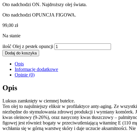
Oto nadchodzi ON. Najdroższy olej świata.
Oto nadchodzi OPUNCJA FIGOWA.
99,00
zł
Na stanie
ilość Olej z pestek opuncji
Dodaj do koszyka
Opis
Informacje dodatkowe
Opinie (0)
Opis
Luksus zamknięty w ciemnej butelce.
Ten olej to najsilniejszy eliksir w profilaktyce anty-aging. Ze ws
niezbędne do stymulowania zdrowej produkcji i wymiany komórek. J
kwas oleinowy (9-26%), oraz nasycony kwas tłuszczowy – palmitynowy
figowej jest również bogaty w przeciwutleniającą witaminę E (110 mg /
wchłania się w górną warstwę skóry i daje uczucie aksamitności. Nie p