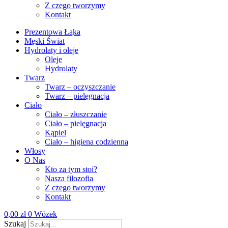
Z czego tworzymy
Kontakt
Prezentowa Łąka
Męski Świat
Hydrolaty i oleje
Oleje
Hydrolaty
Twarz
Twarz – oczyszczanie
Twarz – pielęgnacja
Ciało
Ciało – złuszczanie
Ciało – pielęgnacja
Kąpiel
Ciało – higiena codzienna
Włosy
O Nas
Kto za tym stoi?
Nasza filozofia
Z czego tworzymy
Kontakt
0,00
zł
0
Wózek
Szukaj